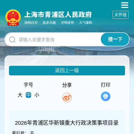
无
障
关怀版
碍
操
作
说
搜一下
明
跳
转
到
网
返回上一级
站
导
航
字号
打印
分享
区
大
中
小
跳
转
到
主
要
2026年青浦区华新镇重大行政决策事项目录
内
索引号：
无