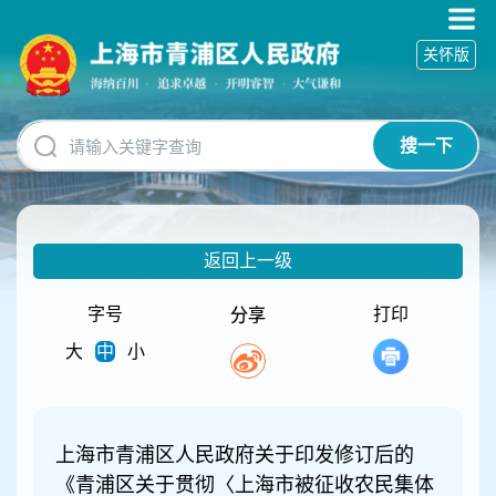
无
障
关怀版
碍
操
作
说
搜一下
明
跳
转
到
网
返回上一级
站
导
航
字号
打印
分享
区
大
中
小
跳
转
到
主
要
上海市青浦区人民政府关于印发修订后的
内
《青浦区关于贯彻〈上海市被征收农民集体