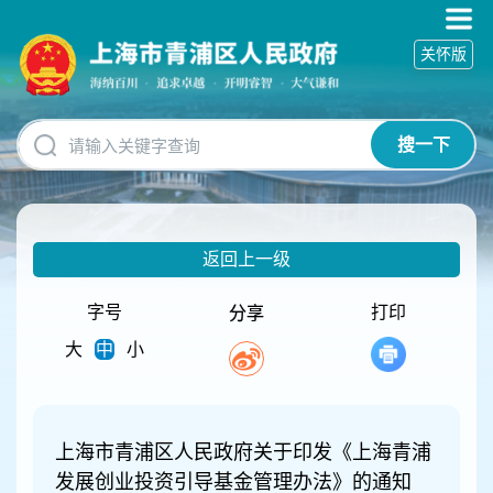
无
障
关怀版
碍
操
作
说
搜一下
明
跳
转
到
网
返回上一级
站
导
航
字号
打印
分享
区
大
中
小
跳
转
到
主
要
上海市青浦区人民政府关于印发《上海青浦
内
发展创业投资引导基金管理办法》的通知