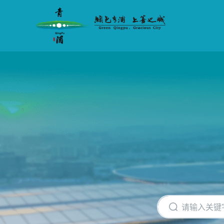
无
障
碍
操
作
说
明
跳
转
到
网
站
导
航
区
跳
转
到
主
要
内