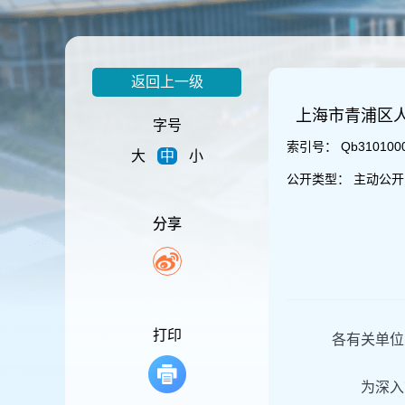
容
区
域
返回上一级
上海市青浦区
字号
索引号：
Qb310100
大
中
小
公开类型：
主动公开
分享
打印
各有关单位
为深入