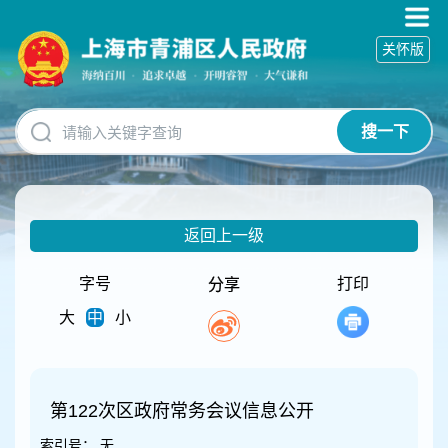
无
障
关怀版
碍
操
作
说
搜一下
明
跳
转
到
网
返回上一级
站
导
航
字号
打印
分享
区
大
中
小
跳
转
到
主
要
第122次区政府常务会议信息公开
内
索引号：
无