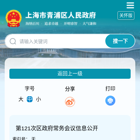
无
障
关怀版
碍
操
作
说
搜一下
明
跳
转
到
网
返回上一级
站
导
航
字号
打印
分享
区
大
中
小
跳
转
到
主
要
第121次区政府常务会议信息公开
内
索引号：
无