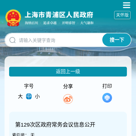
无
障
关怀版
碍
操
作
说
搜一下
明
跳
转
到
网
返回上一级
站
导
航
字号
打印
分享
区
大
中
小
跳
转
到
主
要
第129次区政府常务会议信息公开
内
索引号：
无