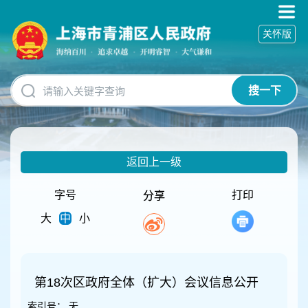
无
障
关怀版
碍
操
作
说
搜一下
明
跳
转
到
网
返回上一级
站
导
航
字号
打印
分享
区
大
中
小
跳
转
到
主
要
第18次区政府全体（扩大）会议信息公开
内
索引号：
无