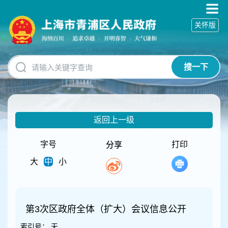
无
障
关怀版
碍
操
作
说
搜一下
明
跳
转
到
网
返回上一级
站
导
航
字号
打印
分享
区
大
中
小
跳
转
到
主
要
第3次区政府全体（扩大）会议信息公开
内
索引号：
无