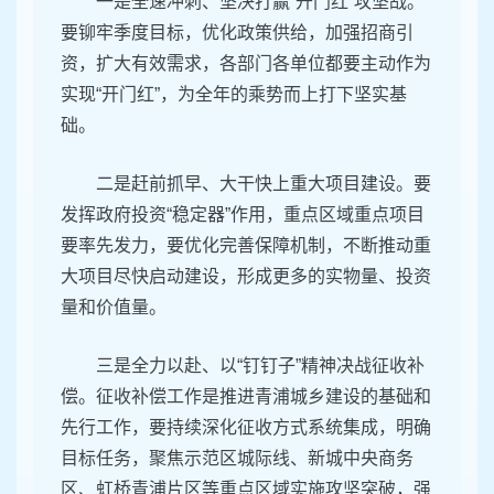
一是全速冲刺、坚决打赢“开门红”攻坚战。
要铆牢季度目标，优化政策供给，加强招商引
资，扩大有效需求，各部门各单位都要主动作为
实现“开门红”，为全年的乘势而上打下坚实基
础。
二是赶前抓早、大干快上重大项目建设。要
发挥政府投资“稳定器”作用，重点区域重点项目
要率先发力，要优化完善保障机制，不断推动重
大项目尽快启动建设，形成更多的实物量、投资
量和价值量。
三是全力以赴、以“钉钉子”精神决战征收补
偿。征收补偿工作是推进青浦城乡建设的基础和
先行工作，要持续深化征收方式系统集成，明确
目标任务，聚焦示范区城际线、新城中央商务
区、虹桥青浦片区等重点区域实施攻坚突破，强