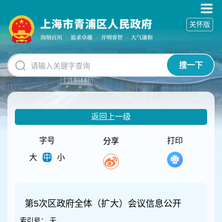
无
障
关怀版
碍
操
作
说
搜一下
明
跳
转
到
网
返回上一级
站
导
航
字号
打印
分享
区
大
中
小
跳
转
到
主
要
第5次区政府全体（扩大）会议信息公开
内
索引号：
无