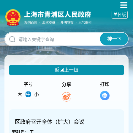
无
障
关怀版
碍
操
作
说
搜一下
明
跳
转
到
网
返回上一级
站
导
航
字号
打印
分享
区
大
中
小
跳
转
到
主
要
区政府召开全体（扩大）会议
内
索引号：
无