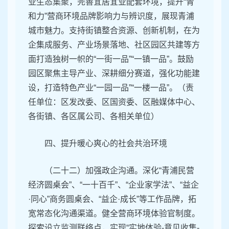
业生态集聚，完善宜居宜业配套环境，提升“青
和力”营商环境品牌影响力与辨识度，展现青浦
城市魅力。支持街镇整合资源、创新机制，在为
企集成服务、产业场景落地、社区园区共建等方
面打造独树一帜的“一街一品”“一镇一品”。鼓励
园区聚焦主导产业、深耕细分赛道，强化功能建
设，打造特色产业“一园一品”“一楼一品”。（责
任单位：区发改委、区国资委、区融媒体中心、
各街镇、各区属公司、各相关单位）
四、提升暖心爽心的社会共治环境
（二十二）加强政企沟通。深化“青浦民营
经济圆桌会”、“一十百千”、“企业家学法”、“益企
·同心”商务圆桌会、“益企·成长”等工作品牌，拓
宽常态化沟通渠道。健全营商环境体验官制度。
探索设立监测联络点，实现“实地体验-意见收集-