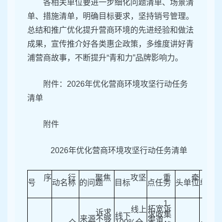
各相关单位要进一步细化问题清单、场景清
单、措施清单，明确目标要求，坚持销号管理。
总结和推广优化提升营商环境的先进经验和做法
成果，宣传推介好各类惠企政策，多维度讲好青
浦营商故事，不断提升“青和力”品牌影响力。
附件：2026年优化营商环境攻坚行动任务
清单
附件
2026年优化营商环境攻坚行动任务清单
序
行
聚焦
攻坚
重
牵
号
动名称
的问题
目标
点任务
头单位
单位
1.
拓宽诉
线上
诉求
求收集
线下
来源不够
渠道，