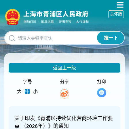
无
障
关怀版
碍
操
作
说
搜一下
明
跳
转
到
网
返回上一级
站
导
航
字号
打印
分享
区
大
中
小
跳
转
到
主
要
关于印发《青浦区持续优化营商环境工作要
内
点 （2026年）》的通知