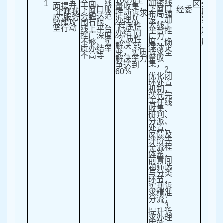
100%
全
全
全面、线
加密线
委、
1
区
面提升
量收集，
下窗口
下窗口服
经委
改委
“
企呼我
推动诉求
布局铺
务触达范
数据
应
”
服务
办理从
设，加
效能攻
围有限、
各相
大线上
“
程序性
坚行动
线上平台
位、
平台推
办结
”
向
推广深度
镇、
广力
“
实质性
度，确
不够、实
属公
解决
”
转
保涉企
质办结率
变，实质
诉求全
不高等
量收
解决率力
集；
争达到
2.
60%
优化闭
环处置
机制，
迭代完
善在线
收集、
研判、
分派、
处置、
反馈及
评价等
全流程
体系，
前置问
题筛选
与分类
环节，
实现诉
求精准
分流；
3.
提升诉
求办理