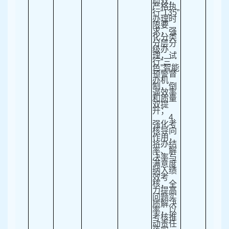
质效，
严格执
行
“135”
办理时
限要
求，强
化分类
分层分
级办
理，试
行
“
三
色
”
智能
预警督
办机
制，倒
逼效率
和质量
双提
升；
4.
强化考
核导向
作用，
将办结
率、解
决率与
满意度
纳入绩
效考
核，全
力提高
问题实
质解决
率，以
考核推
动责任