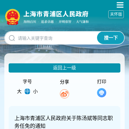
无
障
关怀版
碍
操
作
说
搜一下
明
跳
转
到
网
返回上一级
站
导
航
字号
打印
分享
区
大
中
小
跳
转
到
主
要
上海市青浦区人民政府关于陈汤斌等同志职
内
务任免的通知