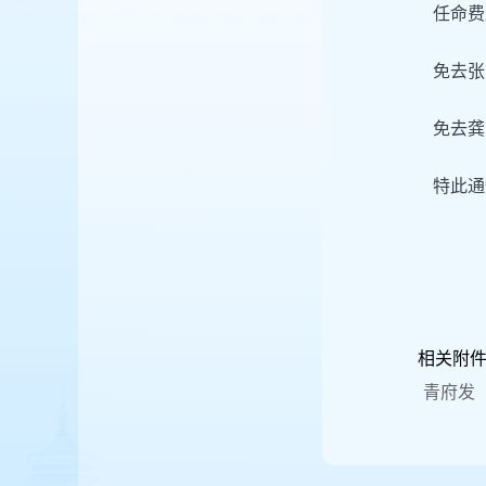
任命费
免去张
免去龚
特此通
相关附
青府发〔