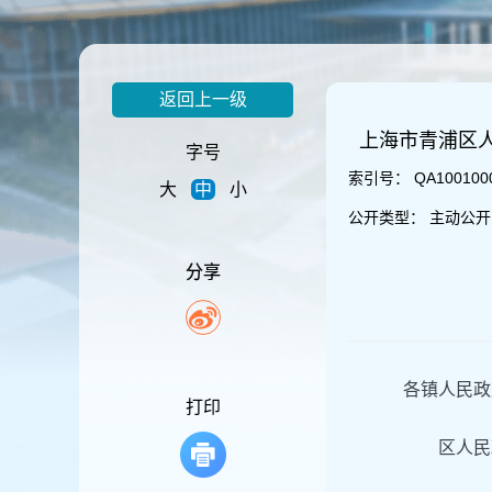
容
区
域
返回上一级
上海市青浦区
字号
索引号：
QA100100
大
中
小
公开类型：
主动公开
分享
各镇人民政
打印
区人民