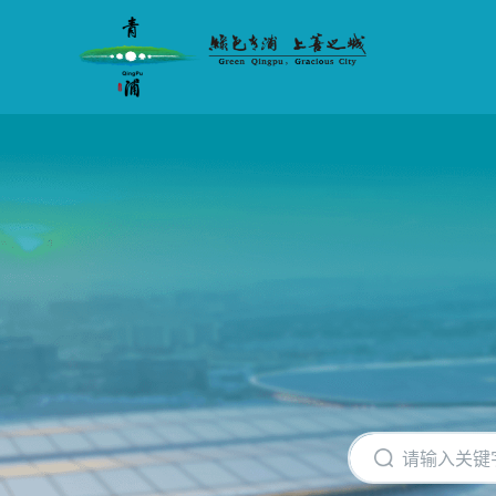
无
障
碍
操
作
说
明
跳
转
到
网
站
导
航
区
跳
转
到
主
要
内