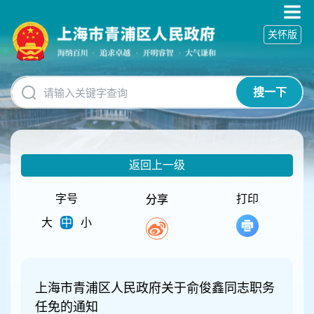
无
障
关怀版
碍
操
作
说
搜一下
明
跳
转
到
网
返回上一级
站
导
航
字号
打印
分享
区
大
中
小
跳
转
到
主
要
上海市青浦区人民政府关于俞俊鑫同志职务
内
任免的通知