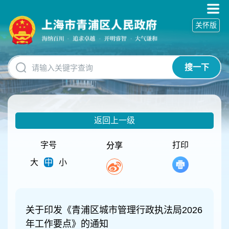
无
障
关怀版
碍
操
作
说
搜一下
明
跳
转
到
网
返回上一级
站
导
航
字号
打印
分享
区
大
中
小
跳
转
到
主
要
关于印发《青浦区城市管理行政执法局2026
内
年工作要点》的通知