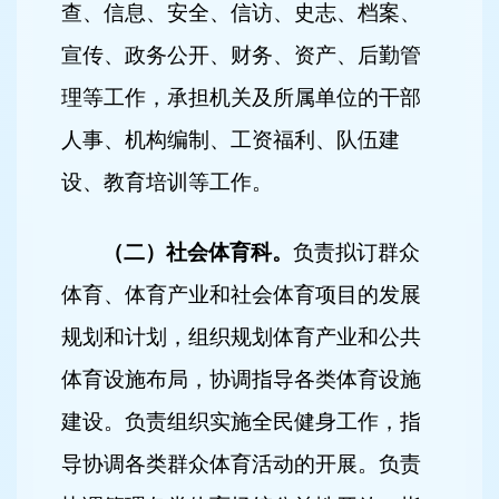
查、信息、安全、信访、史志、档案、
宣传、政务公开、财务、资产、后勤管
理等工作，承担机关及所属单位的干部
人事、机构编制、工资福利、队伍建
设、教育培训等工作。
（二）社会体育科。
负责拟订群众
体育、体育产业和社会体育项目的发展
规划和计划，组织规划体育产业和公共
体育设施布局，协调指导各类体育设施
建设。负责组织实施全民健身工作，指
导协调各类群众体育活动的开展。负责