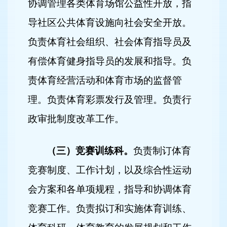
协调管理各类体育场馆公益性开放，指
导社区公共体育设施向社会安全开放。
负责体育社会组织、社会体育指导员及
有偿体育健身指导员的发展和指导。负
责体育经营活动和体育市场的监督管
理。负责体育彩票发行及管理。负责行
政审批制度改革工作。
（三）竞赛训练科。
负责制订体育
竞赛制度、工作计划，以及综合性运动
会方案和各单项规程，指导和协调体育
竞赛工作。负责拟订和实施体育训练、