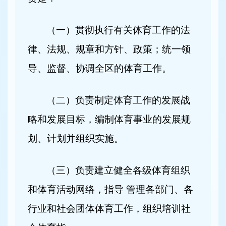
（一）贯彻执行有关体育工作的法
律、法规、规章和方针、政策；统一领
导、监督、协调全区的体育工作。
（二）负责制定体育工作的发展战
略和发展目标，编制体育事业的发展规
划、计划并组织实施。
（三）负责建立健全各级体育组织
和体育活动网络，指导 管理各部门、各
行业和社会团体体育工作，组织培训社