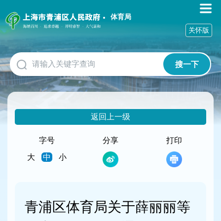
无
障
体育局
碍
关怀版
操
作
说
搜一下
明
跳
转
到
网
返回上一级
站
导
航
字号
分享
打印
区
大
中
小
跳
转
到
主
要
青浦区体育局关于薛丽丽等
内