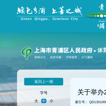
无
障
碍
操
作
说
明
跳
转
到
体
网
站
导
航
区
跳
返回上一级
转
到
关于举办
主
字号
要
大
中
小
内
索引号：
QD1301000