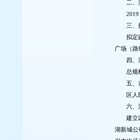
二、
2019
三、
拟定
广场（路
四、
总规
五、
区人
六、
建立
湖新城公