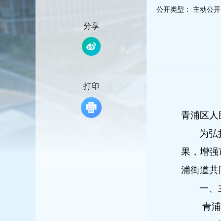
容
公开类型：
主动公开
区
域
分享
打印
青浦区人
为弘
果，增强
浦街道共
一、
青浦