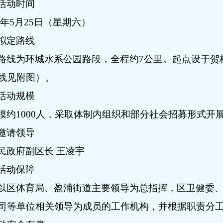
活动时间
年
5
月
25
日（星期六）
拟定路线
路线为环城水系公园路段，全程约
7
公里。起点设于贺
线见附图）。
活动规模
模约
1000
人，采取体制内组织和部分社会招募形式开
邀请领导
民政府副区长 王凌宇
活动保障
以区体育局、盈浦街道主要领导为总指挥，区卫健委
司等单位相关领导为成员的工作机构，并根据职责分