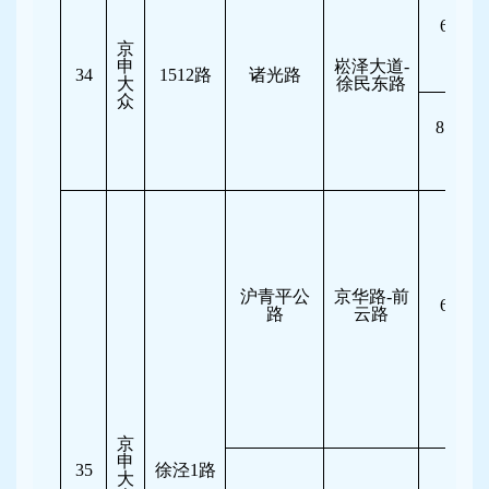
6:30-7
京
申
崧泽大道-
34
1512
路
诸光路
大
徐民东路
众
8:15-11
沪青平公
京华路-前
6:30-8
路
云路
京
申
35
徐泾1路
大