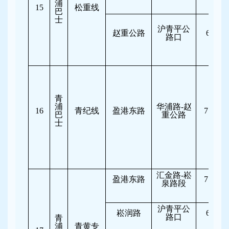
浦
15
松重线
巴
士
沪青平公
赵重公路
6:30-8
路口
青
浦
华浦路-赵
16
青纪线
盈港东路
7:30-10
巴
重公路
士
汇金路-崧
盈港东路
7:30-10
泉路段
沪青平公
崧润路
6:30-8
路口
青
浦
青黄专