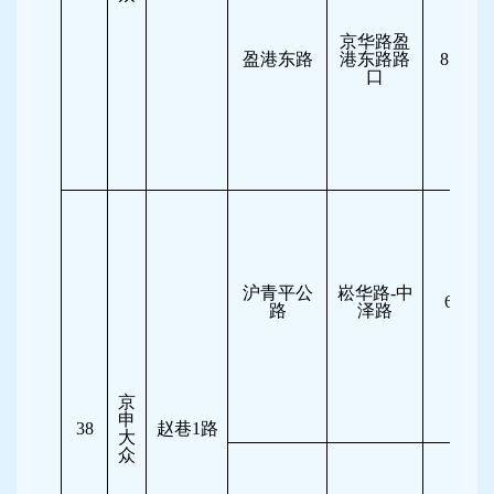
京华路盈
盈港东路
港东路路
8:00-11
口
沪青平公
崧华路-中
6:30-8
路
泽路
京
申
38
赵巷1路
大
众