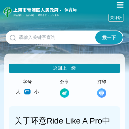
无
障
体育局
碍
关怀版
操
作
说
搜一下
明
跳
转
到
网
返回上一级
站
导
航
字号
分享
打印
区
大
中
小
跳
转
到
主
要
关于环意Ride Like A Pro中
内