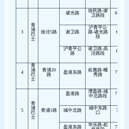
徐民路-谢
诸光路
6:30-11
卫路段
青
沪青平公
浦
3
徐泾5路
谢卫路
路-诸光路
6:30-7
巴
段
士
沪青平公
谢卫路-高
6:30-8
路
泾路段
青
浦
青浦20
崧雅路-蟠
4
盈港东路
7:30-11
巴
路
秀路
士
漕盈路-城
盈港路
7:30-10
中北路段
青
浦
城中东路
5
青浦1路
城中北路
7:00-8
巴
口
士
华乐路-崧
盈港东路
7:30-10