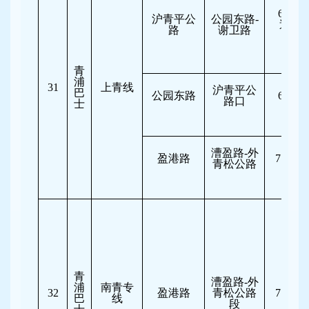
6:30-8
沪青平公
公园东路-
逆向
路
谢卫路
行
青
浦
31
上青线
沪青平公
巴
公园东路
6:30-8
路口
士
漕盈路-外
盈港路
7:30-10
青松公路
青
漕盈路-外
浦
南青专
32
盈港路
青松公路
7:30-10
巴
线
段