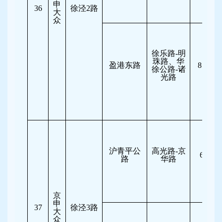
申
36
徐泾2路
大
众
徐乐路-明
珠路、华
盈港东路
8:00-11
徐公路-诸
光路
沪青平公
高光路-京
6:30-8
路
华路
京
申
37
徐泾3路
大
众