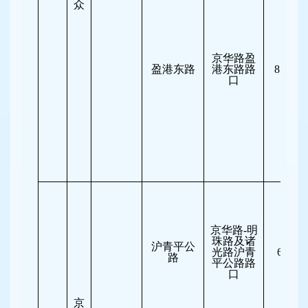
众
京华路盈
盈港东路
港东路路
8:00-11
口
京华路-明
珠路及诸
沪青平公
光路沪青
6:30-8
路
平公路路
口
京