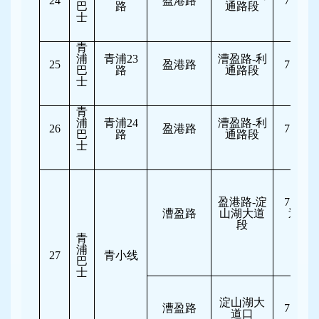
24
盈港路
7:30-10
巴
路
通路段
士
青
浦
青浦23
漕盈路-利
25
盈港路
7:30-10
巴
路
通路段
士
青
浦
青浦24
漕盈路-利
26
盈港路
7:30-10
巴
路
通路段
士
盈港路-淀
7:30-10
漕盈路
山湖大道
逆向
段
行
青
浦
27
青小线
巴
士
淀山湖大
漕盈路
7:00-10
道口