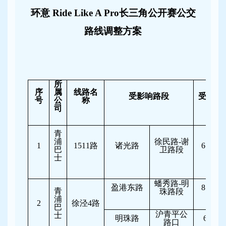
环意 Ride Like A Pro长三角公开赛公交
路线调整方案
所
序
属
线路名
受影响路段
受影响
号
公
称
司
青
浦
徐民路-谢
1
1511
路
诸光路
6:30-11
巴
卫路段
士
蟠秀路-明
盈港东路
8:00-11
青
珠路段
浦
2
徐泾4路
巴
沪青平公
士
明珠路
6:30-8
路口