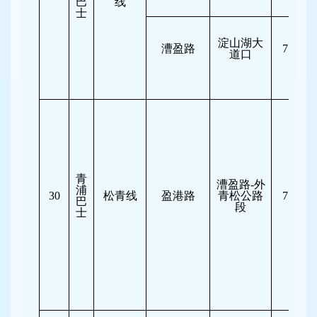
巴
线
士
淀山湖大
漕盈路
7:00-10
道口
青
漕盈路-外
浦
30
松青线
盈港路
青松公路
7:30-10
巴
段
士