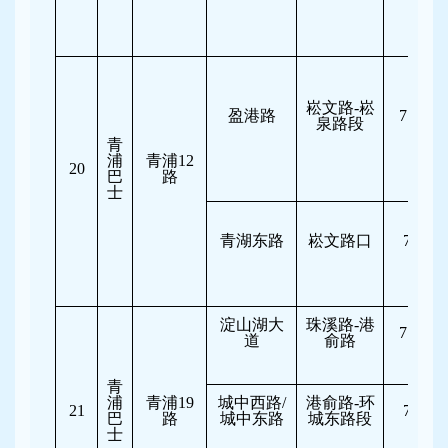
崧文路-崧
盈港路
7:30-10
泉路段
青
浦
青浦12
20
巴
路
士
青湖东路
崧文路口
7:00-8
淀山湖大
珠溪路-港
7:15-10
道
俞路
青
浦
青浦19
城中西路/
港俞路-环
21
7:00-8
巴
路
城中东路
城东路段
士