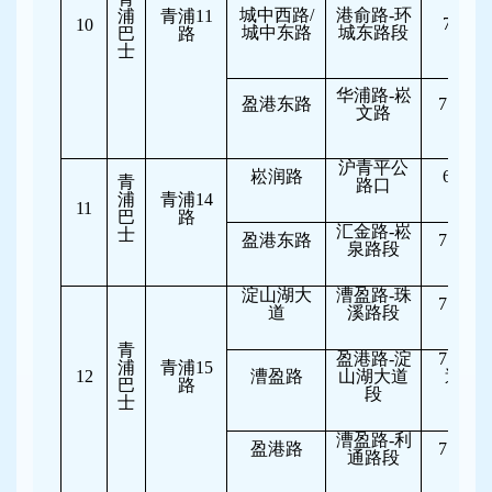
城中西路/
港俞路-环
浦
青浦11
7:00-8
10
城中东路
城东路段
巴
路
士
华浦路-崧
盈港东路
7:30-10
文路
沪青平公
崧润路
6:30-8
青
路口
浦
青浦14
11
巴
路
汇金路-崧
士
盈港东路
7:00-10
泉路段
淀山湖大
漕盈路-珠
7:30-10
道
溪路段
青
盈港路-淀
7:30-10
浦
青浦15
12
漕盈路
山湖大道
逆向
巴
路
段
行
士
漕盈路-利
盈港路
7:30-10
通路段