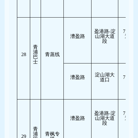
盈港路-淀
7:30-10
漕盈路
山湖大道
逆向
段
行
青
浦
28
青蒸线
巴
士
淀山湖大
漕盈路
7:00-10
道口
盈港路-淀
7:30-10
漕盈路
山湖大道
逆向
段
行
青
浦
青枫专
29