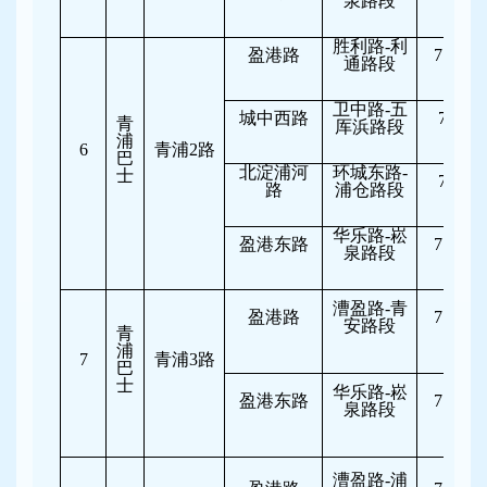
泉路段
胜利路-利
盈港路
7:30-10
通路段
卫中路-五
城中西路
7:00-8
青
厍浜路段
浦
6
青浦2路
巴
北淀浦河
环城东路-
士
7:00-8
路
浦仓路段
华乐路-崧
盈港东路
7:30-10
泉路段
漕盈路-青
盈港路
7:30-10
安路段
青
浦
7
青浦3路
巴
士
华乐路-崧
盈港东路
7:30-10
泉路段
漕盈路-浦