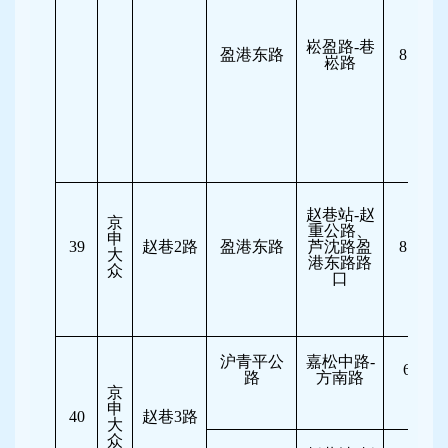
崧盈路-巷
盈港东路
8:00-11
崧路
赵巷站-赵
京
重公路、
申
39
赵巷2路
盈港东路
芦沈路盈
8:00-11
大
港东路路
众
口
沪青平公
嘉松中路-
6:30-8
路
方南路
京
申
40
赵巷3路
大
众