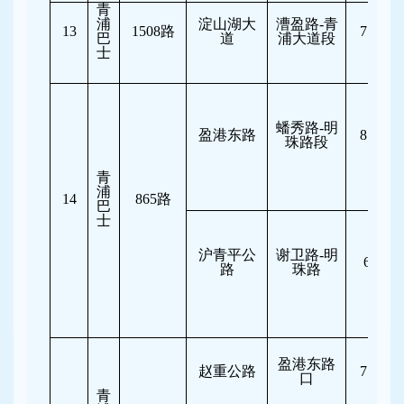
青
浦
淀山湖大
漕盈路-青
13
1508
路
7:00-10
巴
道
浦大道段
士
蟠秀路-明
盈港东路
8:00-11
珠路段
青
浦
14
865
路
巴
士
沪青平公
谢卫路-明
6:30-8
路
珠路
盈港东路
赵重公路
7:30-10
口
青