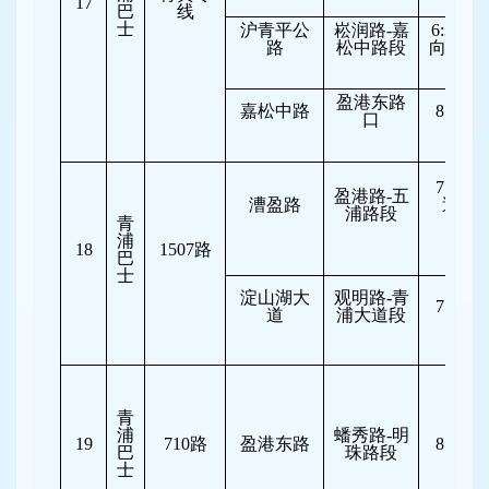
17
巴
线
士
沪青平公
崧润路-嘉
6:30-8:
路
松中路段
向车道
盈港东路
嘉松中路
8:00-11
口
7:30-10
盈港路-五
漕盈路
逆向
浦路段
行
青
浦
18
1507
路
巴
士
淀山湖大
观明路-青
7:15-10
道
浦大道段
青
浦
蟠秀路-明
19
710
路
盈港东路
8:00-11
巴
珠路段
士