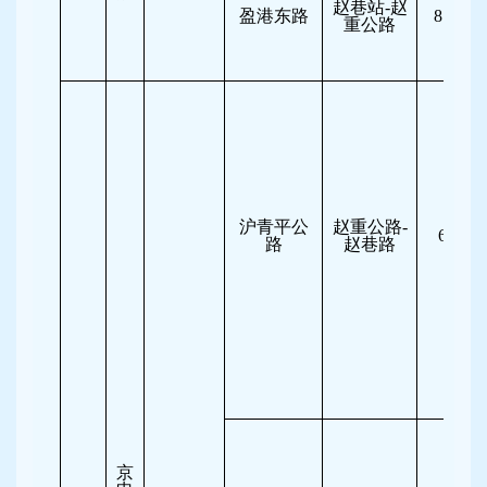
赵巷站-赵
盈港东路
8:00-11
重公路
沪青平公
赵重公路-
6:30-8
路
赵巷路
京