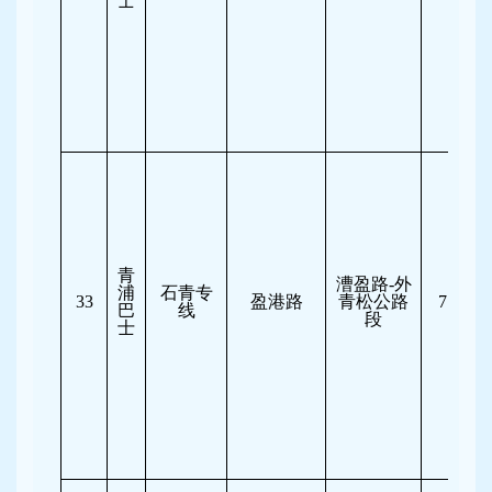
士
青
漕盈路-外
浦
石青专
33
盈港路
青松公路
7:30-10
巴
线
段
士