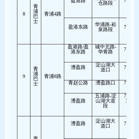
盈港路
7:30-10
仓路段
青
浦
8
青浦4路
巴
士
华浦路-崧
盈港东路
7:30-10
泉路段
盈港路/盈
城中北路-
7:30-10
港东路
华青路
淀山湖大
漕盈路
7:00-10
青
道口
浦
9
青浦8路
巴
青赵公路
漕盈路口
7:30-10
士
五浦路-淀
7:30-10
漕盈路
山湖大道
逆向
段
行
淀山湖大
漕盈路
7:00-10
道口
青