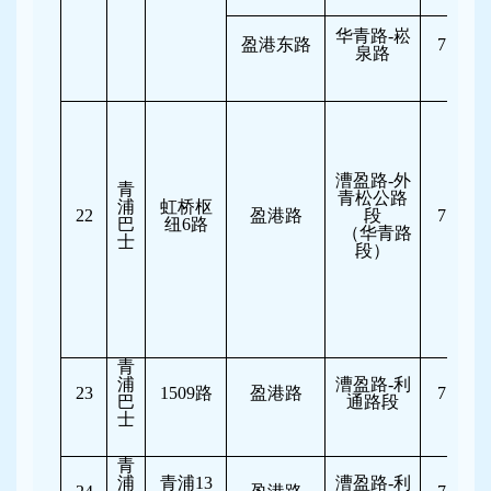
华青路-崧
盈港东路
7:30-10
泉路
漕盈路-外
青
青松公路
浦
虹桥枢
22
盈港路
段
7:30-10
巴
纽6路
（华青路
士
段）
青
浦
漕盈路-利
23
1509
路
盈港路
7:30-10
巴
通路段
士
青
浦
青浦13
漕盈路-利