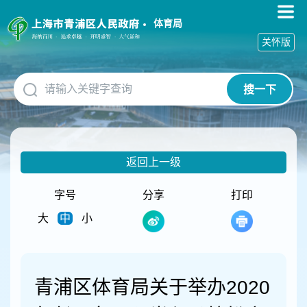
无
障
体育局
碍
关怀版
操
作
说
搜一下
明
跳
转
到
网
返回上一级
站
导
航
字号
分享
打印
区
大
中
小
跳
转
到
主
要
青浦区体育局关于举办2020
内