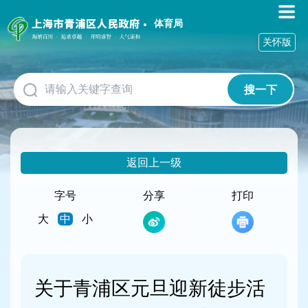
无
障
体育局
碍
关怀版
操
作
说
搜一下
明
跳
转
到
网
返回上一级
站
导
航
字号
分享
打印
区
大
中
小
跳
转
到
主
要
关于青浦区元旦迎新徒步活
内