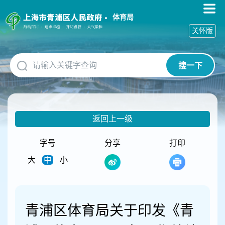
无
障
体育局
碍
关怀版
操
作
说
搜一下
明
跳
转
到
网
返回上一级
站
导
航
字号
分享
打印
区
大
中
小
跳
转
到
主
要
青浦区体育局关于印发《青
内