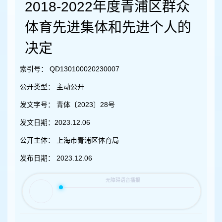
容
2018-2022年度青浦区群众
区
域
体育先进集体和先进个人的
决定
索引号：
QD130100020230007
公开类型：
主动公开
发文字号：
青体〔2023〕28号
发文日期：
2023.12.06
公开主体：
上海市青浦区体育局
发布日期：
2023.12.06