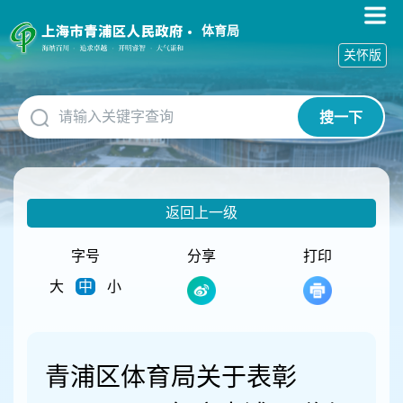
无
障
体育局
碍
关怀版
操
作
说
搜一下
明
跳
转
到
网
返回上一级
站
导
航
字号
分享
打印
区
大
中
小
跳
转
到
主
要
青浦区体育局关于表彰
内