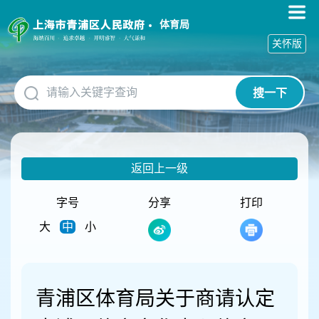
无
障
体育局
碍
关怀版
操
作
说
搜一下
明
跳
转
到
网
返回上一级
站
导
航
字号
分享
打印
区
大
中
小
跳
转
到
主
要
青浦区体育局关于商请认定
内