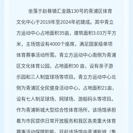
坐落于赵巷镇汇金路130号的青浦区体育
文化中心于2019年至2024年初建成。其中青立
方运动中心占地面积35亩，建筑面积3.03万平方
米，主场馆设有4000个座席，满足国家级单项
体育赛事活动所需。青立方运动中心南侧为青浦
区文化体育公园，占地面积30 亩，设有亲子游
乐园和三人制篮球场等项目。青立方运动中心北
侧为青浦区全民健身活动中心，占地面积21亩，
设有七人制足球场、网球场、游船码头等项目。
作为青浦新城大型综合性体育场所，该场馆承担
着为市民提供日常开放服务和我区各类重大体育
赛事活动保障职能。目前该场馆由青浦新城（集