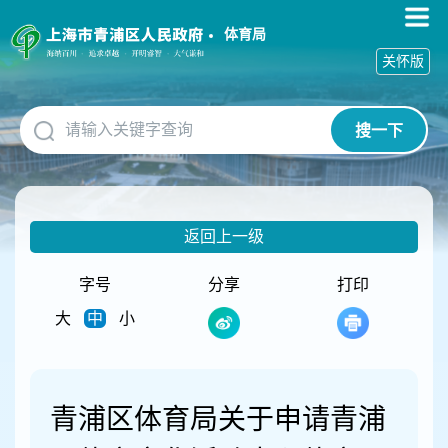
无
障
体育局
碍
关怀版
操
作
说
搜一下
明
跳
转
到
网
返回上一级
站
导
航
字号
分享
打印
区
大
中
小
跳
转
到
主
要
青浦区体育局关于申请青浦
内