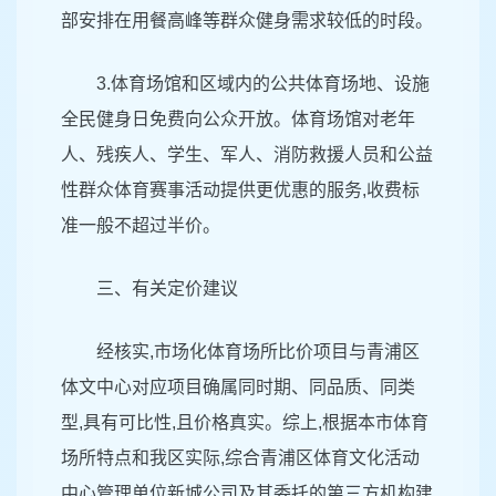
部安排在用餐高峰等群众健身需求较低的时段。
3.体育场馆和区域内的公共体育场地、设施
全民健身日免费向公众开放。体育场馆对老年
人、残疾人、学生、军人、消防救援人员和公益
性群众体育赛事活动提供更优惠的服务,收费标
准一般不超过半价。
三、有关定价建议
经核实,市场化体育场所比价项目与青浦区
体文中心对应项目确属同时期、同品质、同类
型,具有可比性,且价格真实。综上,根据本市体育
场所特点和我区实际,综合青浦区体育文化活动
中心管理单位新城公司及其委托的第三方机构建