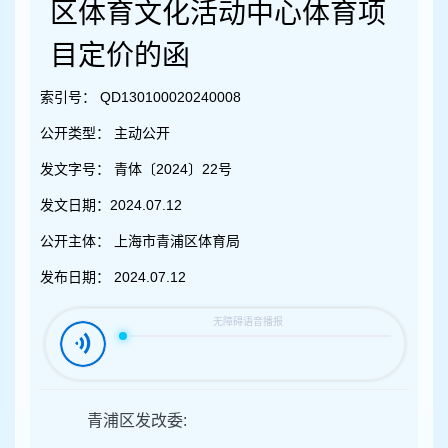
容
区体育文化活动中心体育项
区
域
目定价的函
索引号：
QD130100020240008
公开类型：
主动公开
发文字号：
青体〔2024〕22号
发文日期：
2024.07.12
公开主体：
上海市青浦区体育局
发布日期：
2024.07.12
青浦区发改委: