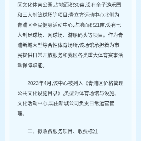
区文化体育公园,占地面积30亩,设有亲子游乐园
和三人制篮球场等项目;青立方运动中心北侧为
青浦区全民健身活动中心,占地面积21亩,设有七
人制足球场、网球场、游船码头等项目。作为青
浦新城大型综合性体育场所,该场馆承担着为市
民提供日常开放服务和我区各类重大体育赛事活
动保障职能。
2023年4月,该中心被列入《青浦区价格管理
公共文化设施目录》,类型为体育场馆与设施、
文化活动中心,现由新城公司负责日常运营管
理。
二、拟收费服务项目、收费标准