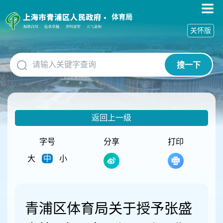
无
障
体育局
碍
关怀版
操
作
说
搜一下
明
跳
转
到
网
返回上一级
站
导
航
字号
分享
打印
区
大
中
小
跳
转
到
主
要
青浦区体育局关于授予张盛
内