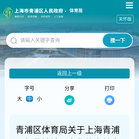
无
障
体育局
碍
关怀版
操
作
说
搜一下
明
跳
转
到
网
返回上一级
站
导
航
字号
分享
打印
区
大
中
小
跳
转
到
主
要
青浦区体育局关于上海青浦
内