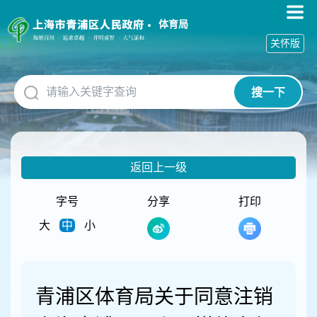
无
障
体育局
碍
关怀版
操
作
说
搜一下
明
跳
转
到
网
返回上一级
站
导
航
字号
分享
打印
区
大
中
小
跳
转
到
主
要
青浦区体育局关于同意注销
内