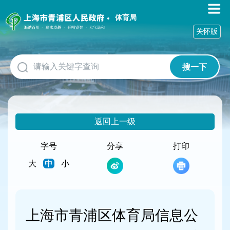
无
障
体育局
碍
关怀版
操
作
说
搜一下
明
跳
转
到
网
返回上一级
站
导
航
字号
分享
打印
区
大
中
小
跳
转
到
主
要
上海市青浦区体育局信息公
内