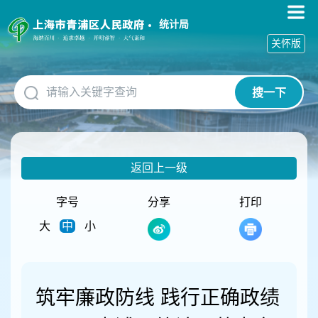
无
障
统计局
碍
关怀版
操
作
说
搜一下
明
跳
转
到
网
返回上一级
站
导
航
字号
分享
打印
区
大
中
小
跳
转
到
主
要
筑牢廉政防线 践行正确政绩
内