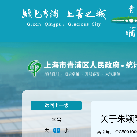
无
障
碍
操
作
说
明
跳
转
到
统
网
站
导
航
区
跳
返回上一级
转
到
关于朱颖
主
字号
要
大
中
小
内
索引号：
QC5001000