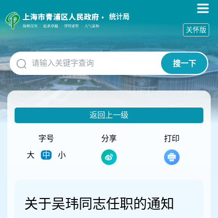
无
障
统计局
碍
关怀版
操
作
说
搜一下
明
跳
转
到
网
返回上一级
站
导
航
字号
分享
打印
区
大
中
小
跳
转
到
主
要
关于吴玮同志任职的通知
内