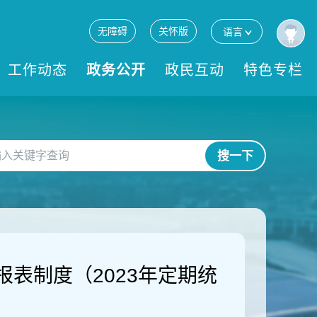
无障碍
关怀版
语言
工作动态
政务公开
政民互动
特色专栏
搜一下
表制度（2023年定期统