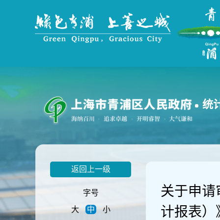
无
障
碍
操
作
说
明
跳
转
到
统
网
站
导
航
区
跳
返回上一级
转
到
关于申请
主
字号
要
计报表）
大
中
小
内