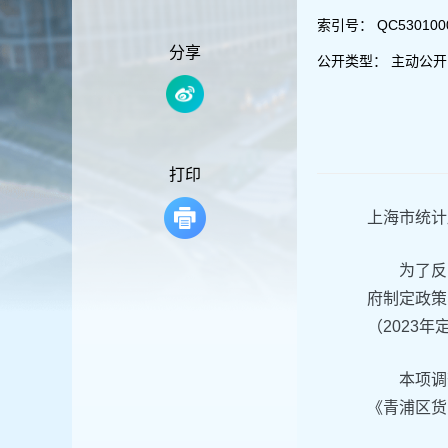
容
区
索引号：
QC5301000
域
分享
公开类型：
主动公开
打印
上海市统计
为了反
府制定政策
（2023
本项调
《青浦区货