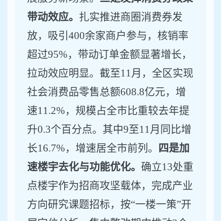
带动效应。
扎实推进商圈消费券发
放，吸引
400
余家商户参与，核销率
超过
95
%
，带动订单金额显著增长，
拉动效应明显。
截至
11
月
，全区实现
社会消费品零售总额
608.8
亿元，
增
速
11.2%
，
规模占全市比重较去年提
升
0.
3
个百分点。其中
9
至
11
月同比增
长
1
6.7
%
，
增速居全市前列
。
四是加
速楼宇去化与功能优化。
确立
13
处重
点楼宇作为招商攻坚载体，完成产业
方向研究课题招标，按
“
一楼一策
”
开