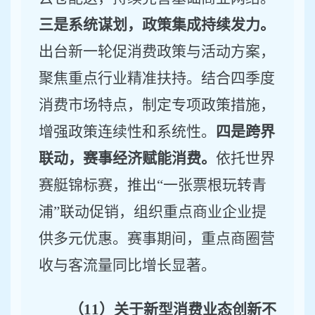
三是系统谋划，政策集成持续发力。
出台新一轮促消费政策与活动方案，
聚焦重点行业精准扶持。结合四季度
消费市场
特点
，
制定专项
政策
措施，
增强政策连续性和系统性
。
四是跨界
联动，赛事经济赋能消费。
依托
世界
赛艇锦标赛
，推出
“
一张票根玩转青
浦
”
联动促销，组织重点商业企业提
供多元优惠。赛事期间
，
重点商圈营
收与客流量同比增长显著。
（
11
）关于新型消费业态创新不