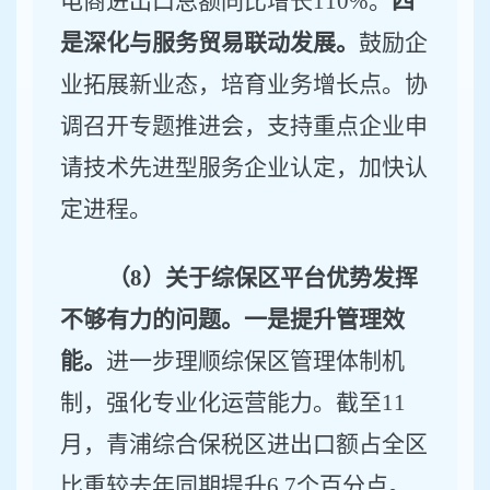
电商进出口总额同比增长
110
%
。
四
是深化与服务贸易联动发展。
鼓励企
业拓展新业态，培育业务增长点。协
调召开专题推进会，支持
重点
企业申
请技术先进型服务企业认定，加快认
定进程。
（
8
）关于综保区平台优势发挥
不够有力的问题。一是提升管理效
能。
进一步理顺
综保区
管理体制机
制，强化专业化运营能力。
截至
11
月，
青浦综合保税区进出口额占全区
比重较去年同期提升
6.7
个百分点。