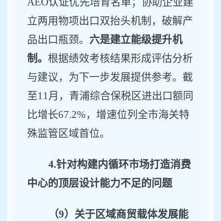
AEO
认证
优先
培育名单；协助企业建
立两用物项出口双抬头机制，破解产
品出口瓶颈。
六是建立能级提升机
制。
根据绩效考核结果形成评估分析
与建议，为下一步发展提供参考。截
至
1
1
月，青浦综合保税区进出口额
同
比增长
67.2%
，
增速位列全市海关特
殊监管区域首位。
4.
针对构建内循环市场打造消费
中心的顶层设计能力不足的问题
（
9
）关于区域商贸载体发展能