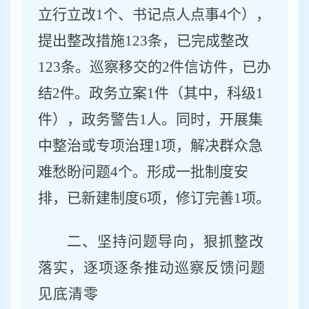
立行立改
1
个、书记点人点事
4
个），
提出整改措施
123
条，已完成整改
123
条。巡察移交的
2
件信访件，已办
结
2
件。政务立案
1
件（其中，科级
1
件），政务警告
1
人。同时，开展集
中整治或专项治理
1
项，解决群众急
难愁盼问题
4
个
。
形成一批制度安
排，已新建制度
6
项，修订完善
1
项。
二、坚持问题导向，狠抓整改
落实，逐项逐条推动巡察反馈问题
见底清零