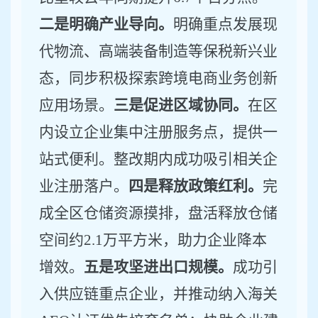
二是明确产业导向。
明确重点发展现
代物流、高端装备制造等保税新兴业
态，同步积极探索跨境电商业务创新
应用场景
。
三是促进区域协同。
在区
内设立企业集中注册服务点，提供一
站式便利。整改期内成功吸引
相关
企
业注册落户。
四是释放政策红利。
完
成
全区
仓储资源摸排，盘活释放仓储
空间约
2.1
万平方米，助力企业降本
增效。
五是攻坚进出口规模。
成功引
入
供应链
重点企业，
并
推动纳入海关