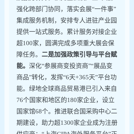
强化跨部门协同，落实会展
“
一件事
”
集成服务机制，安排专人进驻产业园
提供一站式服务。累计服务对接企业
超
100
家，圆满完成多项重大展会保
障任务。
二是加强政策引导与平台赋
能。
深化
“
参展商变投资商
”“
展品变
商品
”
转化，发挥
“6
天
+365
天
”
平台功
能。
绿地全球商品贸易港
已引入
来自
76
个
国家
和地区的
180
家企业
，设立
国家馆
68
个。推进联合国采购中心二
期建设，助力超
1300
家企业成为注册