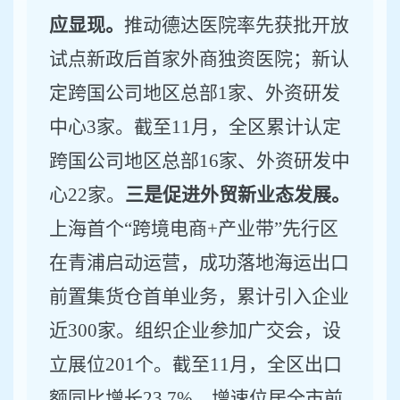
应显现。
推动德达医院率先获批开放
试点新政后首家外商独资医院；新认
定跨国公司地区总部
1
家、外资研发
中心
3
家。截至
1
1
月，
全区累计认定
跨国公司地区总部
16
家、外资研发中
心
22
家。
三是促进外贸新业态发展。
上海首个
“
跨境电商
+
产业带
”
先行区
在青浦启动运营，
成功落地海运出口
前置集货仓首单业务
，累计引入企业
近
300
家。组织企业参加广交会，设
立展位
201
个。截至
1
1
月，全区出口
额同比增长
23.7
%
，增速位居全市前