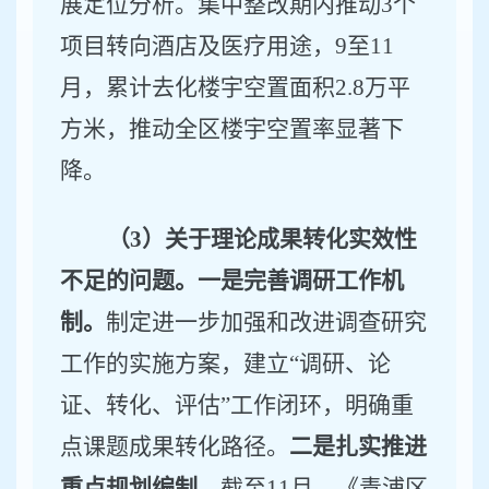
展定位分析。集中整改期内推动
3
个
项目转向酒店及医疗用途，
9
至
11
月
，累计去化楼宇空置面积
2.8
万平
方米，
推动全区楼宇空置率显著下
降。
（
3
）关于理论成果转化实效性
不足的问题。一是完善调研工作机
制。
制定
进一步
加强和改进调查研究
工作的实施方案，建立
“
调研、论
证、转化、评估
”
工作闭环，明确重
点课题成果转化路径。
二是扎实推进
重点规划编制。
截至
11
月，
《青浦区