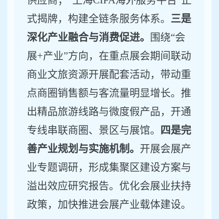
供应商；
“
上海
CIPA
海外服务平台
”
正
式揭牌，构建全链条服务体系。
三是
深化产业融合与消费促进。
围绕
“
会
展
+
产业
”
方向，在重点展会期间联动
商业文旅资源开展配套活动，带动重
点商圈销售额与客流量
明显
增长。推
出精品旅游线路与微度假产品，开通
专线串联商圈、景区与展馆。
四是完
善产业规划与实施机制。
开展会展产
业专题调研，形成集聚区建设方案与
溢出效应研究报告。优化会展业扶持
政策，加快
推进会展产业
载体建设。