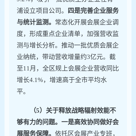
浦设立项目公司。
四是完善企业服务
与统计监测。
常态化开展会展企业调
度，形成重点企业清单，加强营收监
测与增长分析。推动
一批
优质
会展
企
业纳统，带动营收增量约
3
亿元。截
至
11
月，全区规上会展企业营收同比
增长
4.1
%
，增速高于全市平均水
平。
（
5
）关于释放战略辐射效能不
够有力的问题。一是高效协同做好会
展服务保障。
依托区会展产业专班，