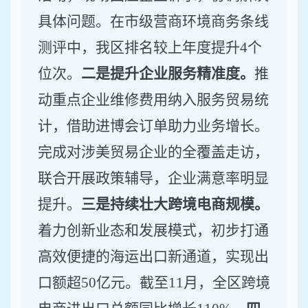
具体问题
。
在市级营商环境商务条线
测评中，我区排名较上年度提升
4
个
位次。
二是提升企业服务精准度。
推
动重点企业维修费用纳入服务贸易统
计，借助进博会订单助力业务增长。
完成对涉美贸易企业的全覆盖走访，
联合开展政策辅导，企业满意率
明显
提升。
三是持续壮大跨境电商规模。
着力创新业态和发展模式，初步打通
高效便捷的海运出口新通道，实现出
口额超
50
亿元。
截至
1
1
月，全区跨境