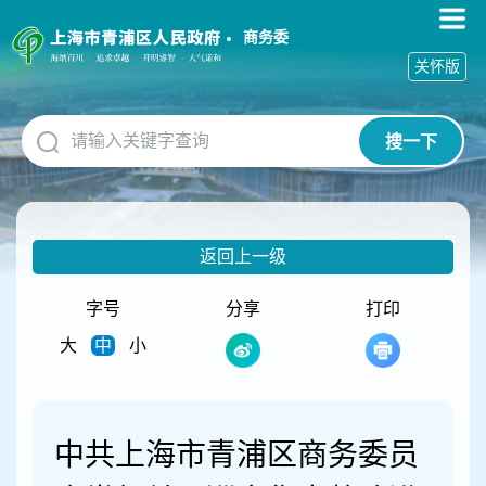
无
障
商务委
碍
关怀版
操
作
说
搜一下
明
跳
转
到
网
返回上一级
站
导
航
字号
分享
打印
区
大
中
小
跳
转
到
主
要
中共上海市青浦区商务委员
内