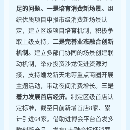
足的问题。一是培育消费新场景。
组
织优质项目申报市级消费新场景认
定，建立区级项目培育机制，积极争
取上级支持。
二是完善业态融合创新
机制。
建立多部门协同的场景创建联
动机制，举办投资沙龙促进资源对
接，支持
蟠龙新天地等
重点商圈开展
主题活动，带动夜间消费增长。
三是
着力发展首店经济。
制定区级首店认
定标准，
截至目前
新增首店
8
家
、
累
计引进
64
家。借助进博会平台首发多