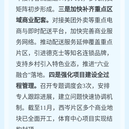
矩阵初步形成。
三是加快补齐重点区
域商业配套。
对接
美团外卖等
重点电
商与即时配送平台，加快完善商业服
务网络。推动配送服务延伸覆盖重点
片区，引进
德克士等
知名连锁品牌，
支持乡村引入特色业态，推进
“
六业
融合
”
落地。
四是强化项目建设全过
程管理。
召开专题调度会
3
次，安排
专人跟踪进展，建立问题快速协调机
制。
截至
11
月，
西岑片区多个商业地
块已全面开工，体育中心项目实现结