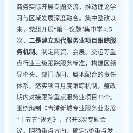
商务实际开展专题交流，推动理论学
习与区域发展深度融合。集中整改以
来，党组开展
“
第一议题
”
集中
学习
5
次。
二是建立现代服务业项目跟踪服
务机制。
制定商贸、会展、交运等重
点行业三级跟踪服务标准，构建区领
导牵头、部门协同、属地配合的责任
体系。落实项目月度跟踪机制，整改
期内对接跟踪重点服务业项目
33
个。
围绕编制
《
青浦新城专业服务业发展
“
十五五
”
规划
》
，召开
3
次专题会
议，明确重点方向，确定
5
类重点发