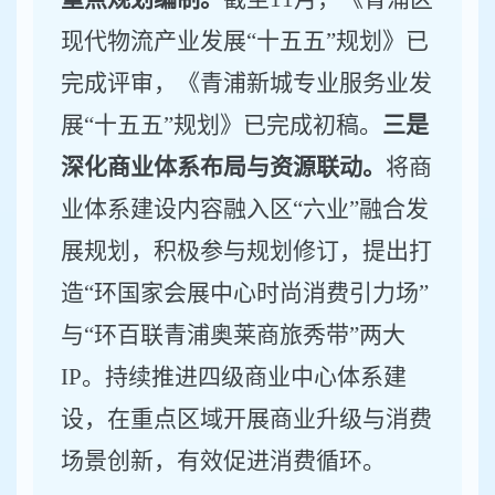
现代物流产业发展
“
十五五
”
规划》已
完成评审
，
《青浦新城专业服务业发
展
“
十五五
”
规划》已完成初稿。
三是
深化商业体系布局与资源联动。
将商
业体系建设内容融入区
“六业”
融合发
展规划，
积极参与规划修订，
提出打
造
“
环国家会展中心时尚消费引力场
”
与
“
环百联青浦奥莱商旅秀带
”
两大
IP
。持续推进四级商业中心体系建
设，在重点区域开展商业升级与消费
场景创新
，
有效促进消费循环。