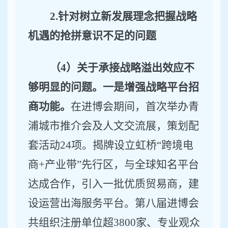
2.
针对树立新发展理念把握战略
机遇的抢拼意识不足的问题
（
4
）关于承接战略溢出效应不
够明显的问题。一是增强战略平台招
商功能。
在进博会期间
，
首次举办青
浦城市推介会及人文交流展，策划配
套活动
24
项。揭牌设立虹桥
“
跨境电
商
+
产业带
”
先行区，与
全球
知名平台
达成合作，引入一批优质贸易商，建
设运营出海服务平台。第八届进博会
共
组织注册单位超
3800
家、专业观众