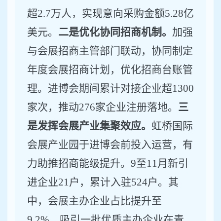
超
2.7
万人，实现意向采购金额
5.28
亿
美元
。
二是优化协同招商机制。
加强
与会展招商主管部门联动，协同制定
年度会展招商计划，优化招商台账管
理。进博会期间累计对接企业超
1300
家次，推动
276
家企业注册落地。
三
是发挥会展产业集聚效应。
虹桥国际
会展产业园于进博会前投入运营，
有
力助推招商能级提升
。
9
至
11
月新引
进企业
21
户，累计入驻
524
户
。
其
中
，
会展主办企业占比提升至
9.2%
，吸引一批优质主办企业在青