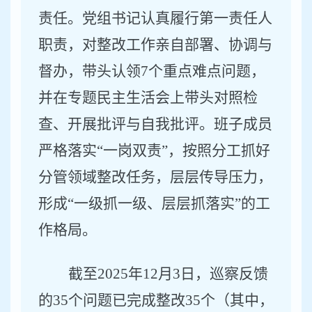
责任。
党组书记认真履行第一责任人
职责，对整改工作亲自部署、协调与
督办，带头认领
7
个重点难点问题，
并在专题民主生活会上带头对照检
查、开展批评与自我批评。班子成员
严格落实
“
一岗双责
”
，按照分工抓好
分管领域整改任务，层层传导压力，
形成
“
一级抓一级、层层抓落实
”
的工
作格局。
截至
2025
年
12
月
3
日，巡察反馈
的
35
个问题已完成整改
35
个（其中，