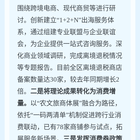
围绕跨境电商、现代商贸等进行研
讨。创新建立
“1+2+N”
出海服务体
系，通过组建专业联盟与企业联谊
会，为企业提供一站式咨询服务。深
化商业领域调研，完成离境退税情况
等专题报告。目前全区离境退税商店
备案数量达
30
家，
较去年同期增长
2
倍
。
二是将理论成果转化为消费增
量。
以
“
农文旅商体展
”
融合为路径，
依托
“
一码两清单
”
机制促进跨行业消
费联动，已有
78
家商铺参与试点，拓
展服务新场景。
三是发挥消费券政策