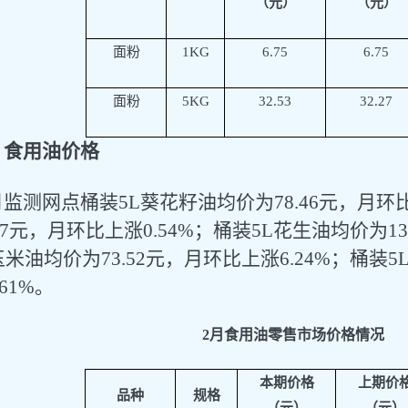
（元）
（元）
面粉
1KG
6.75
6.75
面粉
5KG
32.53
32.27
、食用油价格
月监测网点桶装
5L葵花籽油均价为
78.46
元
，月环
17
元
，月环比上涨
0.54%
；
桶装
5L花生油均价为
13
玉米油均价为
73.52
元
，月环比上涨
6.24%
；
桶装
5
.61%
。
2
月
食用油零售市场价格情况
本期价格
上期价
品种
规格
（元）
（元）