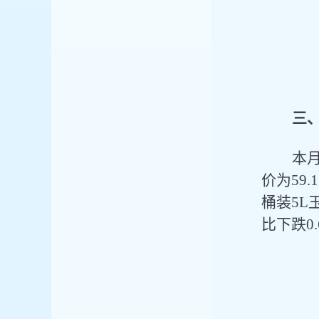
三
本
价为
59.
桶装
5L
比下跌
0