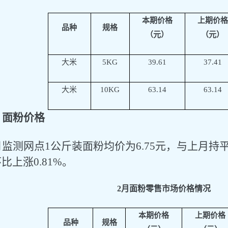
本期价格
上期价格
品种
规格
（元）
（元）
大米
5
KG
39.61
37.41
大米
10KG
63.14
63.14
、面粉价格
月监测网点
1公斤装面粉均价为
6.75
元，
与上月持
环比上涨
0.81%
。
2
月
面粉零售市场价格情况
本期价格
上期价格
品种
规格