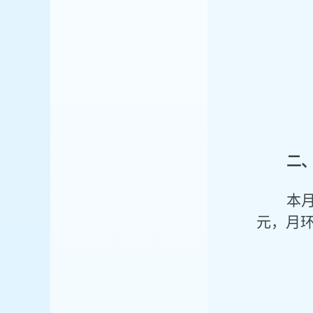
二
本
元，月