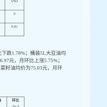
（
%）
0
0.81
比下跌
1.78%；
桶装
5L大豆油均
6.97
元
，月环比上涨
5.75%
；
L菜籽油均价为
75.03
元
，月环
格
环比
（
%）