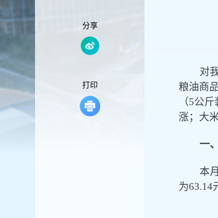
容
区
域
分享
对
打印
粮油商
（
5公斤
涨；大
一
本
为
63.14