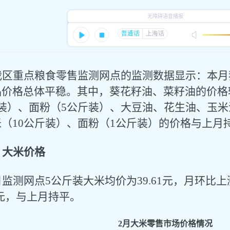
我区
重点
粮食零售监测网点的监测数据显示：本月
品价格总体平稳。其中，
葵花籽油、菜籽油的价格
装
）、面粉（
5公斤装
）、大豆油、花生油、玉米
米（
10公斤装
）、面粉（
1公斤装
）的价格
与上月
、大米价格
月监测网点
5公斤装大米均价为39.61元，
月环比上
元，
与上月持平
。
2
月
大米零售市场价格情况