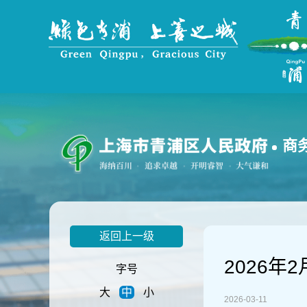
无
障
碍
操
作
说
明
跳
转
到
商
网
站
导
航
区
跳
返回上一级
转
到
2026年
主
字号
要
大
中
小
内
2026-03-11