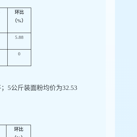
环比
（
%）
5.88
0
平；
5公斤装面粉均价为
32.53
环比