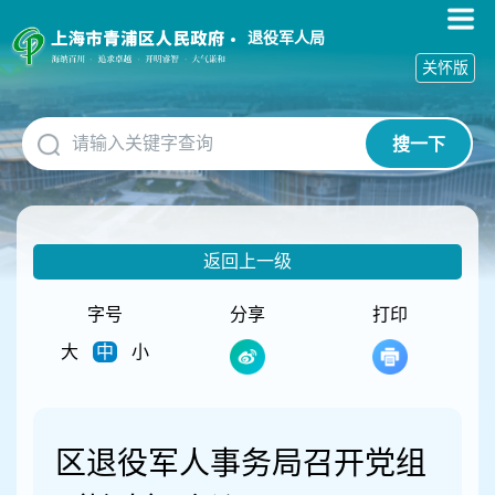
无
障
退役军人局
碍
关怀版
操
作
说
搜一下
明
跳
转
到
网
返回上一级
站
导
航
字号
分享
打印
区
大
中
小
跳
转
到
主
要
区退役军人事务局召开党组
内