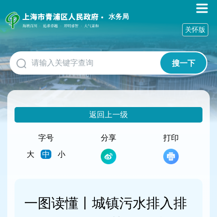
无
障
水务局
碍
关怀版
操
作
说
搜一下
明
跳
转
到
网
返回上一级
站
导
航
字号
分享
打印
区
大
中
小
跳
转
到
主
要
一图读懂丨城镇污水排入排
内