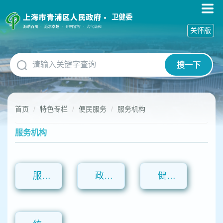
无
障
卫健委
碍
关怀版
操
作
说
搜一下
明
跳
转
到
首页
特色专栏
便民服务
服务机构
网
站
导
服务机构
航
区
跳
转
服务机构
政策解读
健康保健
到
主
要
内