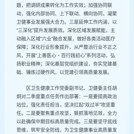
题，把调研成果转化为工作实效；加强协同联
动，强化内部协同、上下联动、横向协同，凝聚
卫健事业发展强大合力。三是延伸工作内涵，以
“三深化”提升发展质效。深化区域发展赋能，主
动融入区域“六业”融合发展，做好各类活动医疗
保障；深化行业形象提升，从严整治行业不正之
风，开展“上善医心・百行践初心”系列活动，弘
扬职业精神；深化基层党组织建设，夯实党建基
础、锤炼过硬作风，以党建引领高质量发展。
区卫生健康工作党委副书记、卫健委主任胡
炯对二季度重点任务作出部署：一是要提高政治
站位，强化责任担当，坚决扛起“双过半”攻坚重
任。二是要聚焦重点攻坚，狠抓落地见效，全力
以赴确保中期目标高质量完成。三是要坚守底线
思维，筑牢安全防线，为卫生健康事业高质量发