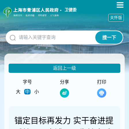
无
障
卫健委
碍
关怀版
操
作
说
搜一下
明
跳
转
到
网
返回上一级
站
导
航
字号
分享
打印
区
大
中
小
跳
转
到
主
要
锚定目标再发力 实干奋进提
内