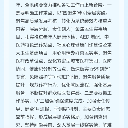
年，全系统要奋力推动各项工作再上新台阶。一
是要明确工作重点，以“四聚焦”牵引全局突破。
聚焦高质量发展考核，转化为系统绩效考核重点
内容，层层分解、责任到人；聚焦民生实事项
目，扎实推进老年人健康体检、AED 增配、中
医药特色巡诊站点、社区心理健康门诊建设及重
大卫生基建项目，用心用情办好惠民实事；聚焦
医疗改革试点，深化紧密型城市医疗集团、医防
协同、健康积分制等试点，做深做实“配不到药”
专窗、免陪照护等“小切口”举措；聚焦服务质量
提升，规范诊疗行为、优化就医流程、强化基层
服务，不断提升群众就医获得感。二是要狠抓工
作落实，以“三加强”确保进度完成。加强责任传
导，健全“月通报、季调度”机制，主要负责同志
靠前指挥，形成层层抓落实格局；加强调查研
究，坚持问题导向，深入基层一线察实情、解难