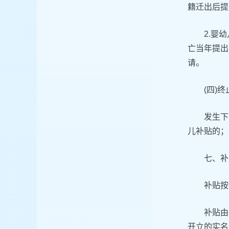
籍迁出后提
2.婴
亡当年提出
请。
(四)
发生下
儿补贴的；
七、补
补贴按
补贴由
开立的实名