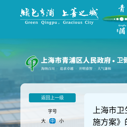
无
障
碍
操
作
说
明
跳
转
到
卫
网
站
导
航
区
跳
返回上一级
转
到
上海市卫
主
字号
要
施方案》
大
中
小
内