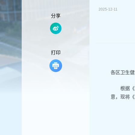
容
区
2025-12-11
域
分享
打印
各区卫生健
根据《
意，现将《