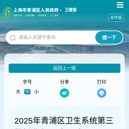
无
障
卫健委
碍
关怀版
操
作
说
搜一下
明
跳
转
到
网
返回上一级
站
导
航
字号
分享
打印
区
大
中
小
跳
转
到
主
要
2025年青浦区卫生系统第三
内