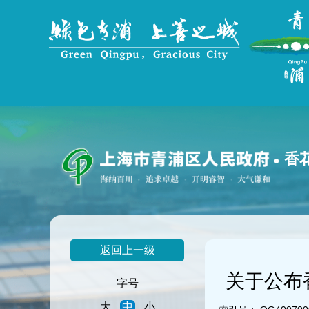
无
障
碍
操
作
说
明
跳
转
到
网
香
站
导
航
区
跳
转
返回上一级
到
主
关于公布
要
字号
内
大
中
小