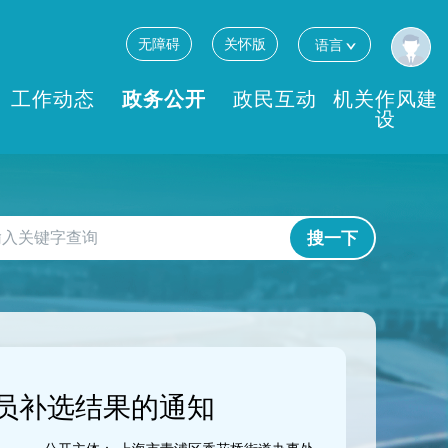
无障碍
关怀版
语言
工作动态
政务公开
政民互动
机关作风建
设
搜一下
员补选结果的通知