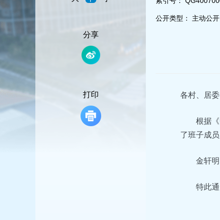
索引号：
QG400700
容
区
公开类型：
主动公开
域
分享
打印
各村、居委
根据《
了班子成员
金轩明
特此通