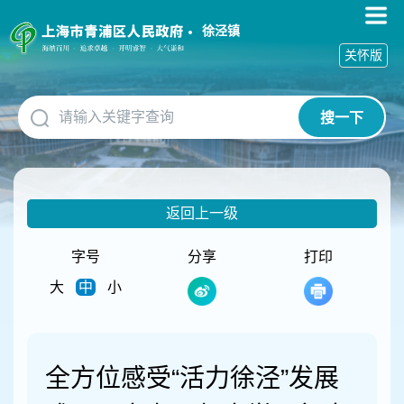
无
障
徐泾镇
碍
关怀版
操
作
说
搜一下
明
跳
转
到
网
返回上一级
站
导
航
字号
分享
打印
区
大
中
小
跳
转
到
主
要
全方位感受“活力徐泾”发展
内