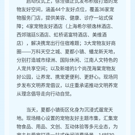
启动仪式上，徐泾镇正式发布积极打造的宠
物友好空间，涵盖44个友好点位，覆盖36家宠
物服务门店，提供美容、健康、诊疗一站式保
障；4家宠物友好酒店（上海希尔顿逸林酒店、
西郊瑞廷S酒店、虹桥诺富特酒店、美维酒
店），解决携宠出行住宿难题；3大宠物友好商
圈——万科天空之城、夏都小镇、蟠龙新天地，
分别打造城市绿洲、国际休闲、江南人文特色的
人宠共享空间；以及新增的1个尚茂海棠宠物友
好公园，让养宠、携宠更便利、更舒心。现场同
步发布文明养宠倡议，以庄重承诺推动文明养宠
从理念倡导走向行动自觉。
当天，夏都小镇街区化身为沉浸式遛宠天
地。现场精心设置的宠物友好主题市集，汇集宠
物食品、用品、文创、互动体验等多元业态，为