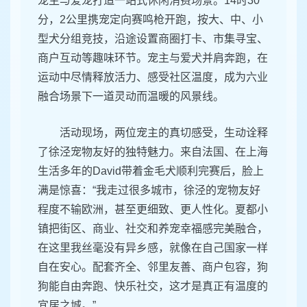
宠主与爱宠打造一站式休闲消费场景。14时30
分，2公里携宠定向赛鸣枪开跑，按大、中、小
型犬分组竞技，沿途设置商圈打卡、市集寻宝、
商户互动等趣味环节。宠主与爱犬并肩奔跑，在
运动中尽情释放活力、感受社区温度，成为六业
融合场景下一道灵动而温暖的风景线。
活动现场，两位宠主的真切感受，生动诠释
了徐泾宠物友好的独特魅力。来自法国、在上海
生活多年的David带着金毛犬顺利完赛后，脸上
满是惊喜：“我走过很多城市，徐泾的宠物友好
程度不输欧洲，甚至更细致、更人性化。夏都小
镇把街区、商业、社交和养宠幸福感完美融合，
在这里我丝毫没有异乡感，就像在自己国家一样
自在安心。配套齐全、邻里友善、商户包容，狗
狗能自由奔跑、快乐社交，这才是真正有温度的
宜居之城。”