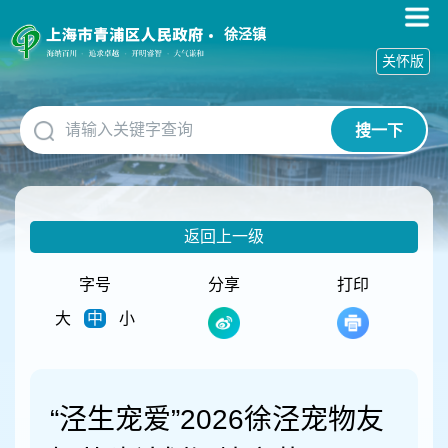
无
障
徐泾镇
碍
关怀版
操
作
说
搜一下
明
跳
转
到
网
返回上一级
站
导
航
字号
分享
打印
区
大
中
小
跳
转
到
主
要
“泾生宠爱”2026徐泾宠物友
内