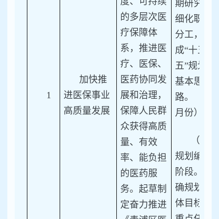
度、可持续
期研究，
的多层次医
细化职责
疗保障体
分工，形
系，推进医
成“十五
疗、医保、
五”规划
加快推
医药协同发
基本思
1
进医保事业
展和治理，
路。（5
高质量发展
保障人民群
月份）
众获得高质
（2）
量、有效
规划编制
率、能负担
阶段。明
的医药服
确规划总
务。起草制
体目标、
定奋力推进
重点任务