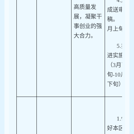
4.
形
高质量发
成送审
展，凝聚干
稿。（6
事创业的强
月上旬）
大合力。
5.
推
进实施。
（3月下
旬-10月
下旬）
1.
做
好本区城