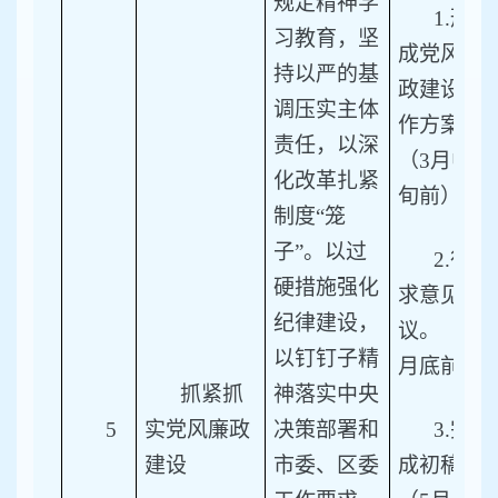
规定精神学
1.
形
习教育，坚
成党风廉
持以严的基
政建设工
调压实主体
作方案。
责任，以深
（3月中
化改革扎紧
旬前）
制度“笼
子”。以过
2.
征
硬措施强化
求意见建
纪律建设，
议。（4
以钉钉子精
月底前）
抓紧抓
神落实中央
5
实党风廉政
决策部署和
3.
完
建设
市委、区委
成初稿。