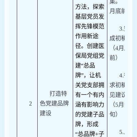
集。（3
方法，探索
月底前）
基层党员发
挥先锋模范
3.
完
作用新途
成初稿。
径。创建医
（4月底
保局党组党
前）
建“总品
牌”，让机
4.
征
关党支部拥
求初稿意
打造特
有一个有内
见建议。
2
色党建品牌
涵有影响力
（5月中
建设
的党建子品
旬）
牌，形成
5.
上
“总品牌+子