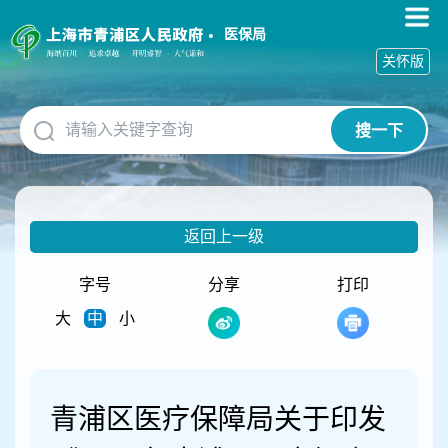
无
障
医保局
碍
关怀版
操
作
说
搜一下
明
跳
转
到
网
返回上一级
站
导
航
字号
分享
打印
区
大
中
小
跳
转
到
主
要
青浦区医疗保障局关于印发
内