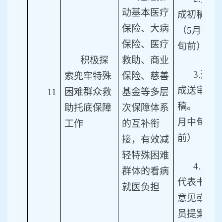
动基本医疗
成初稿。
保险、大病
（5月中
保险、医疗
旬前）
积极探
救助、商业
3.
形
索兜牢特殊
保险、慈善
成送审
11
困难群众救
基金等多层
稿。（6
助托底保障
次保障体系
月中旬
工作
的互补衔
前）
接，有效减
轻特殊困难
4.
以
群体的看病
代表书面
就医负担
意见或委
员提案等