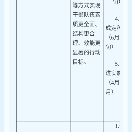
旬）
等方式实现
干部队伍素
4.
完
质更全面、
成定稿。
结构更合
（6月中
理、效能更
旬）
显著的行动
目标。
5.
推
进实施。
（4月-11
月）
1.
形