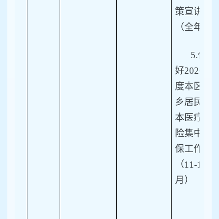
策宣讲。
（全年）
5.
做
好2026年
度本区城
乡居民基
本医疗保
险集中参
保工作。
（11-12
月）