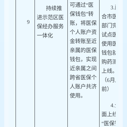
可通过“医
3.
配
持续推
保钱包”转
合市医保
进示范区医
9
账，将医保
部门完成
保经办服务
个人账户资
试点医院
一体化
金转账至近
使用医保
亲属的医保
钱包就医
钱包，实现
购药测试
近亲属之间
上线。
跨省医保个
（6月底
人账户共济
前）
使用。
4.
全
面上线
“医保钱