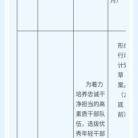
月）
1.
形成
行动
计划
草
为着力
案。
培养忠诚干
（2月
净担当的高
底
素质干部队
前）
伍，选拔优
2.
秀年轻干部