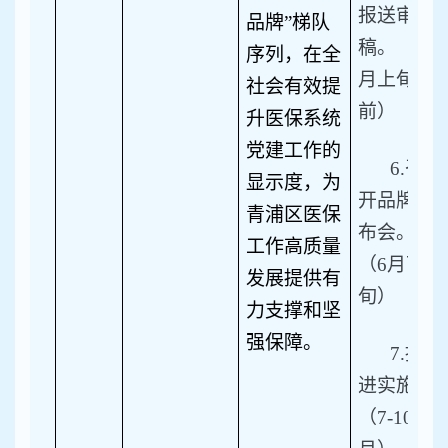
报送审
品牌”梯队
稿。（6
序列，在全
月上旬
社会有效提
前）
升医保系统
党建工作的
6.
召
显示度，为
开品牌发
青浦区医保
布会。
工作高质量
（6月下
发展提供有
旬）
力支撑和坚
强保障。
7.
推
进实施。
（7-10