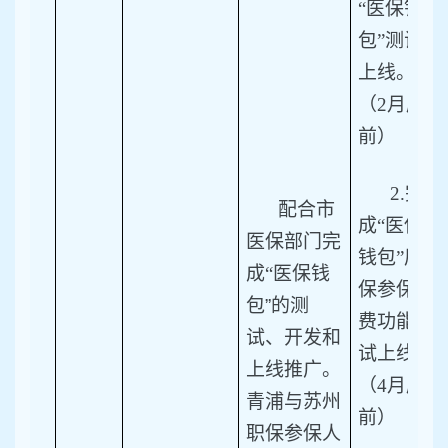
“医保钱
包”测试
上线。
（2月底
前）
2.
完
配合市
成“医保
医保部门完
钱包”居
成“医保钱
保参保缴
包
”
的测
费功能测
试、开发和
试上线。
上线推广。
（4月底
青浦与苏州
前）
职保参保人