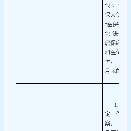
包”，参
保人使用
“医保钱
包”进行
居保缴费
和医保支
付。（11
月底前）
1.
制
定工作方
案。（3