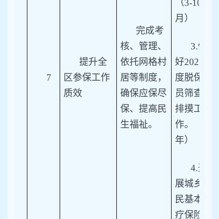
（3-10
月）
完成考
核、管理、
3.
做
提升全
依托网格村
好2025年
7
区参保工作
居等制度，
度脱保人
质效
确保应保尽
员筛查及
保、提高民
排摸工
生福祉。
作。（全
年）
4.
开
展城乡居
民基本医
疗保险政