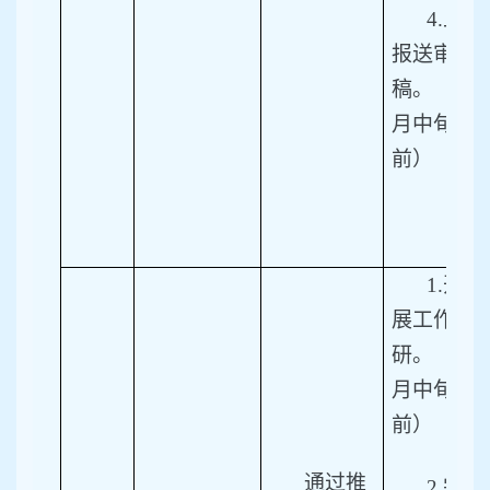
4.
上
报送审
稿。（10
月中旬
前）
1.
开
展工作调
研。（4
月中旬
前）
通过推
2.
完