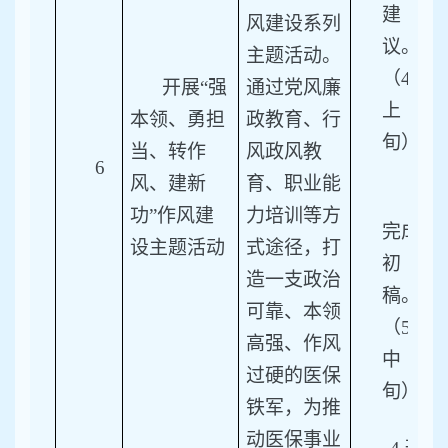
建
风建设系列
议。
主题活动。
（4月
开展“强
通过党风廉
上
本领、勇担
政教育、行
旬）
当、转作
风政风教
6
风、建新
育、职业能
3.
功”作风建
力培训等方
完成
设主题活动
式途径，打
初
造一支政治
稿。
可靠、本领
（5月
高强、作风
中
过硬的医保
旬）
铁军，为推
动医保事业