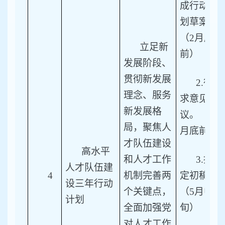
成行动计
划草案。
（2月底
立足新
前）
发展阶段、
贯彻新发展
2.
征
理念、服务
求意见建
新发展格
议。（4
局，聚焦人
月底前）
才队伍建设
高水平
和人才工作
3.
拟
人才队伍建
4
机制完善两
定初稿。
设三年行动
个关键点，
（5月中
计划
全面加强党
旬）
对人才工作