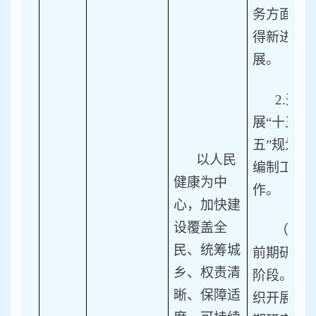
务方面取
得新进
展。
2.
开
展“十五
五”规划
以人民
编制工
健康为中
作。
心，加快建
设覆盖全
（1）
民、统筹城
前期研究
乡、权责清
阶段。组
晰、保障适
织开展前