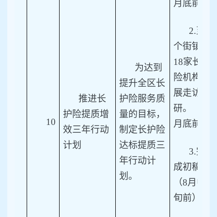
月底前）
2.
至6
个街镇、
18家长护
为达到
险机构开
提升全区长
展走访调
推进长
护险服务质
研。（6
护险提质增
量的目标，
10
月底前）
效三年行动
制定长护险
计划
达标提质三
3.
完
年行动计
成初稿。
划。
（8月中
旬前）