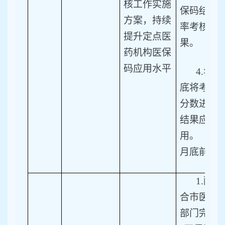
核工作实施
保码结算
方案，持续
率考核结
提升定点医
果。
药机构医保
码应用水平
4.
年
底将考核
分数进行
结果应
用。（12
月底前）
1.
配
合市医保
部门完成