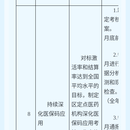
1.
制
定考核方
案。（2
月底前）
2.
每
对标激
月进行数
活率和结算
据分析监
率达到全国
测和现场
平均水平的
检查。
目标，制定
（全年）
持续深
区定点医药
8
化医保码应
机构深化医
3.
每
用
保码应用考
月通报医