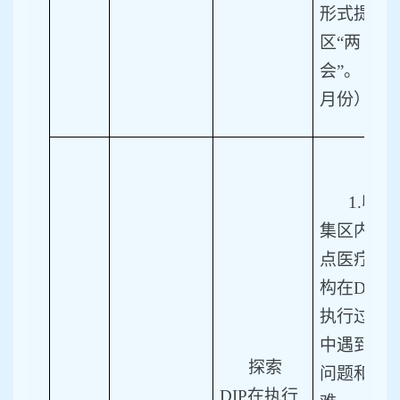
形式提交
区“两
会”。（7
月份）
1.
收
集区内定
点医疗机
构在DIP
执行过程
中遇到的
探索
问题和困
DIP在执行