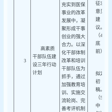
征求
充实到医保
意见
事业的改革
建
发展中，凝
议。
聚形成干事
（4月
创业的强大
底
合力。以深
高素质
前）
化干部体制
干部队伍建
3
改革和培训
设三年行动
3.
干部队伍为
计划
拟定
抓手，通过
初
加强教育培
稿。
训、实施交
（5月
流轮岗、完
中
善考评机制