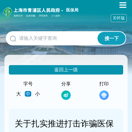
无
障
医保局
碍
关怀版
操
作
说
搜一下
明
跳
转
到
网
返回上一级
站
导
航
字号
分享
打印
区
大
中
小
跳
转
到
主
要
关于扎实推进打击诈骗医保
内