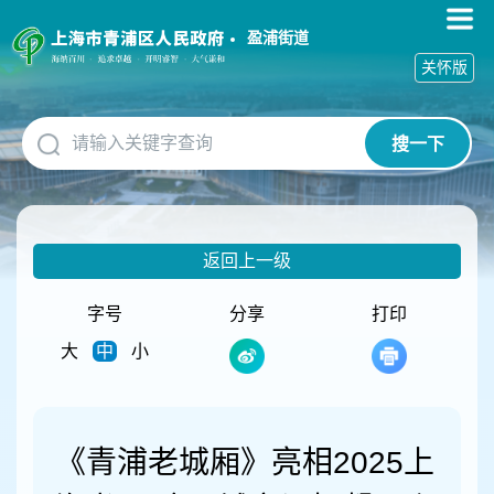
无
障
盈浦街道
碍
关怀版
操
作
说
搜一下
明
跳
转
到
网
返回上一级
站
导
航
字号
分享
打印
区
大
中
小
跳
转
到
主
要
《青浦老城厢》亮相2025上
内