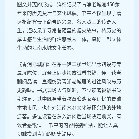
图文并茂的形式，详细记录了青浦老城厢450余
年来的历史变迁与文化风貌。书中不仅呈现了漕
运枢纽背景下商号的兴衰、名人贤士的传奇人
生，还收录了寻常巷陌里的烟火故事，将历史的
厚重感与生活的鲜活感融为一体，堪称一部立体
生动的江南水城文化长卷。
《青浦老城厢》在东一馆二楼世纪出版馆设有专
属展陈位，展台上同步摆放试看书籍，便于读者
翻阅品读，直观感受青浦老城厢的过往风貌与历
史韵味。书展现场人气颇旺，不少读者被该书吸
引驻足，其中既有带着孩童追溯家乡记忆的青浦
本地市民，也有对江南水乡文化满怀兴趣的外地
游客。多位读者在深入翻阅后当场决定购买，有
读者感慨道：“书中的内容特别鲜活，能让人真
切触摸到青浦的历史温度。”