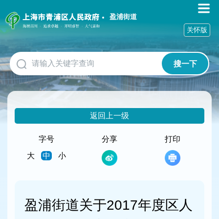
无
障
盈浦街道
碍
关怀版
操
作
说
搜一下
明
跳
转
到
网
返回上一级
站
导
航
字号
分享
打印
区
大
中
小
跳
转
到
主
要
盈浦街道关于2017年度区人
内