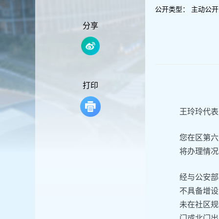
容
公开类型：
主动公开
区
域
分享
打印
王玲玲代表
您在区第六
将办理情况
经与公安部
不具备增设
未在社区规
门或北门出