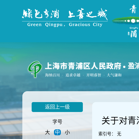
无
障
碍
操
作
说
明
跳
转
到
盈
网
站
导
航
区
跳
返回上一级
转
到
关于对青
主
字号
要
大
中
小
内
索引号：
无